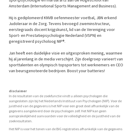
Amsterdam (International Sports Management and Business).
Hij is gediplomeerd KNVB oefenmeester voetbal, JBN erkend 
Judoleraar in de Zorg. Tevens bevoegd zweminstructeur, 
eerstegraads docent krijgskunst, lid van de Vereniging voor 
Sport- en Prestatiepsychologie Nederland (VSPN) en 
geregistreerd psycholoog NIP®.
Jan heeft een duidelijke visie en uitgesproken mening, waarmee 
hij al jarenlang in de media verschijnt. Zijn doelgroep varieert van 
sporttalenten en olympisch topsporters tot werknemers en CEO 
van beursgenoteerde bedrijven. Boost your batteries!

disclaimer
In de resultaten van de zoekfunctie vindt u alleen psychologen die
aangesloten zijn bij het Nederlands Instituut van Psychologen (NIP). Voor de
juistheid van de gegevens is het NIP voor een groot deel afhankelijk van de
gegevens aangeleverd door de psychologen zelf. Het NIP kan geen
aansprakelijkheid aanvaarden voor de volledigheid en de juistheid van de
zoekresultaten.
Het NIP is voor het tonen van de BIG registraties afhankelijk van de gegevens