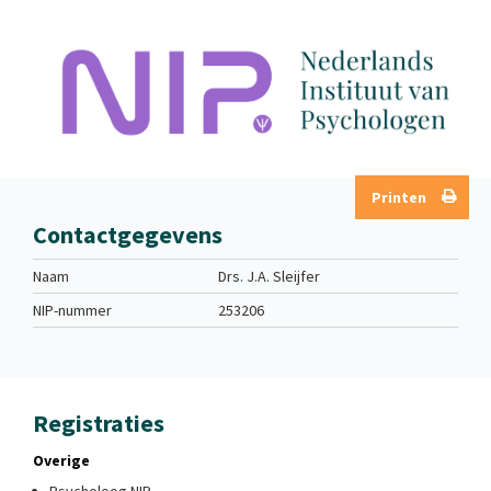
Printen
Contactgegevens
Naam
Drs. J.A. Sleijfer
NIP-nummer
253206
Registraties
Overige
Psycholoog NIP